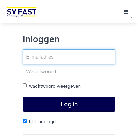
Togg
navig
Inloggen
wachtwoord weergeven
Log in
blijf ingelogd